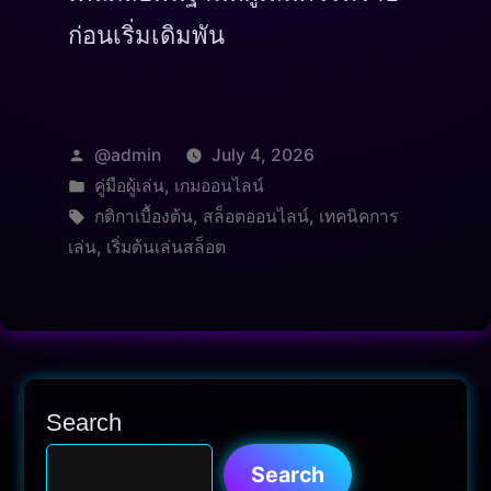
ก่อนเริ่มเดิมพัน
Posted
@admin
July 4, 2026
by
Posted
คู่มือผู้เล่น
,
เกมออนไลน์
in
Tags:
กติกาเบื้องต้น
,
สล็อตออนไลน์
,
เทคนิคการ
เล่น
,
เริ่มต้นเล่นสล็อต
Search
Search