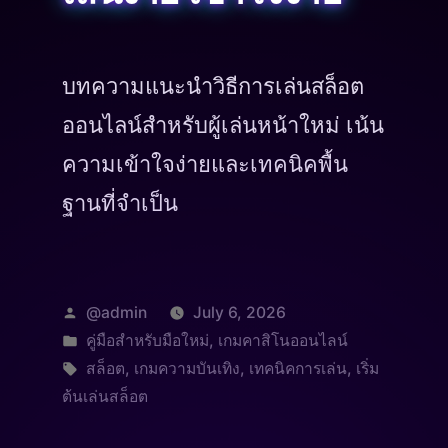
บทความแนะนำวิธีการเล่นสล็อต
ออนไลน์สำหรับผู้เล่นหน้าใหม่ เน้น
ความเข้าใจง่ายและเทคนิคพื้น
ฐานที่จำเป็น
Posted
@admin
July 6, 2026
by
Posted
คู่มือสำหรับมือใหม่
,
เกมคาสิโนออนไลน์
in
Tags:
สล็อต
,
เกมความบันเทิง
,
เทคนิคการเล่น
,
เริ่ม
ต้นเล่นสล็อต