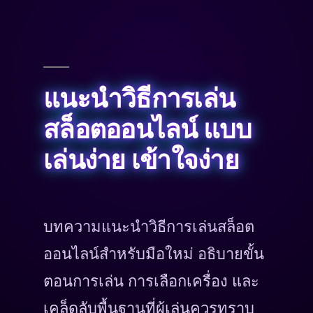
แนะนำวิธีการเล่น
สล็อตออนไลน์ แบบ
เล่นง่าย เข้าใจง่าย
บทความแนะนำวิธีการเล่นสล็อต
ออนไลน์สำหรับมือใหม่ อธิบายขั้น
ตอนการเล่น การเลือกเครื่อง และ
เคล็ดลับพื้นฐานที่ผู้เล่นควรทราบ