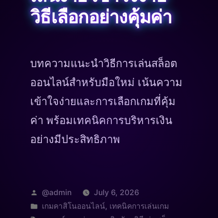
วิธีเลือกอย่างคุ้มค่า
บทความแนะนำวิธีการเล่นสล็อต
ออนไลน์สำหรับมือใหม่ เน้นความ
เข้าใจง่ายและการเลือกเกมที่คุ้ม
ค่า พร้อมเทคนิคการบริหารเงิน
อย่างมีประสิทธิภาพ
Posted
@admin
July 6, 2026
by
Posted
เกมคาสิโนออนไลน์
,
เทคนิคการเล่นเกม