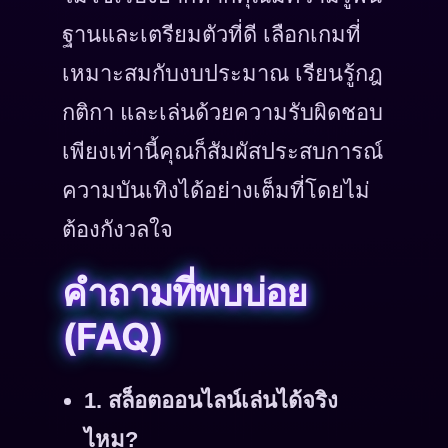
ฐานและเตรียมตัวที่ดี เลือกเกมที่
เหมาะสมกับงบประมาณ เรียนรู้กฎ
กติกา และเล่นด้วยความรับผิดชอบ
เพียงเท่านี้คุณก็สัมผัสประสบการณ์
ความบันเทิงได้อย่างเต็มที่โดยไม่
ต้องกังวลใจ
คำถามที่พบบ่อย
(FAQ)
1. สล็อตออนไลน์เล่นได้จริง
ไหม?