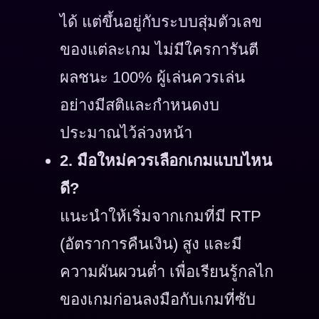
ได้ แต่ขึ้นอยู่กับระบบสุ่มตัวเลข
ของแต่ละเกม ไม่มีใครการันตี
ผลชนะ 100% ผู้เล่นควรเล่น
อย่างมีสติและกำหนดงบ
ประมาณไว้ล่วงหน้า
2. มือใหม่ควรเลือกเกมแบบไหน
ดี?
แนะนำให้เริ่มจากเกมที่มี RTP
(อัตราการคืนเงิน) สูง และมี
ความผันผวนต่ำ เพื่อเรียนรู้กลไก
ของเกมก่อนลงมือกับเกมที่ซับ