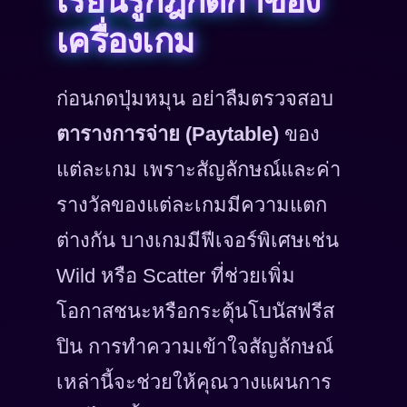
เรียนรู้กฎกติกาของ
เครื่องเกม
ก่อนกดปุ่มหมุน อย่าลืมตรวจสอบ
ตารางการจ่าย (Paytable)
ของ
แต่ละเกม เพราะสัญลักษณ์และค่า
รางวัลของแต่ละเกมมีความแตก
ต่างกัน บางเกมมีฟีเจอร์พิเศษเช่น
Wild หรือ Scatter ที่ช่วยเพิ่ม
โอกาสชนะหรือกระตุ้นโบนัสฟรีส
ปิน การทำความเข้าใจสัญลักษณ์
เหล่านี้จะช่วยให้คุณวางแผนการ