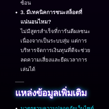
ซ้อน
3. มีเทคนิคการชนะสล็อตที่
แน่นอนไหม?
ไม่มีสูตรสำเร็จที่การันตีผลชนะ
เนื่องจากเป็นระบบสุ่ม แต่การ
บริหารจัดการเงินทุนที่ดีจะช่วย
ลดความเสี่ยงและยืดเวลาการ
เล่นได้
แหล่งข้อมูลเพิ่มเติม
มาตรฐานความปลอดภัยเว็บไซต์