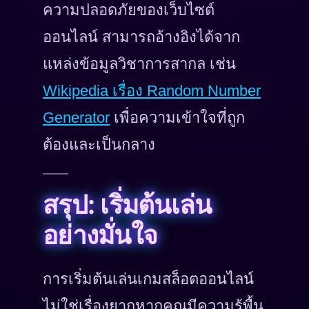
ความปลอดภัยของเว็บไซต์
ออนไลน์ สามารถอ้างอิงได้จาก
แหล่งข้อมูลวิชาการสากล เช่น
Wikipedia เรื่อง Random Number
Generator
เพื่อความเข้าใจที่ถูก
ต้องและเป็นกลาง
สรุป: เริ่มต้นเล่น
อย่างมั่นใจ
การเริ่มต้นเล่นเกมสล็อตออนไลน์
ไม่ใช่เรื่องยากหากคุณมีความรู้พื้น