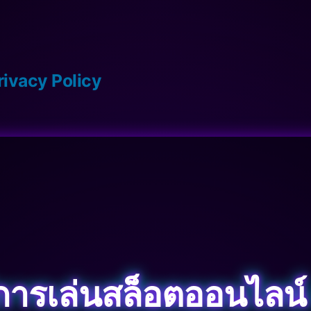
rivacy Policy
การเล่นสล็อตออนไลน์