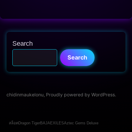
Search
Search
chidinmaukelonu
,
Proudly powered by WordPress.
สล็อต
Dragon Tiger
BAJAEXILES
Aztec Gems Deluxe