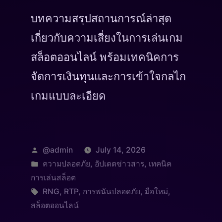
บทความสรุปสถานการณ์ล่าสุด
เกี่ยวกับความเสี่ยงในการเล่นเกม
สล็อตออนไลน์ พร้อมเทคนิคการ
จัดการเงินทุนและการเข้าใจกลไก
เกมแบบละเอียด
Posted
@admin
July 14, 2026
by
Posted
ความปลอดภัย
,
อัปเดตข่าวสาร
,
เทคนิค
in
การเล่นสล็อต
Tags:
RNG
,
RTP
,
การพนันปลอดภัย
,
มือใหม่
,
สล็อตออนไลน์