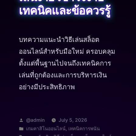
เทคนิคและข้อควรรู้
บทความแนะนำวิธีเล่นสล็อต
ออนไลน์สำหรับมือใหม่ ครอบคลุม
ตั้งแต่พื้นฐานไปจนถึงเทคนิคการ
เล่นที่ถูกต้องและการบริหารเงิน
อย่างมีประสิทธิภาพ
Posted
@admin
July 5, 2026
by
Posted
เกมคาสิโนออนไลน์
,
เทคนิคการพนัน