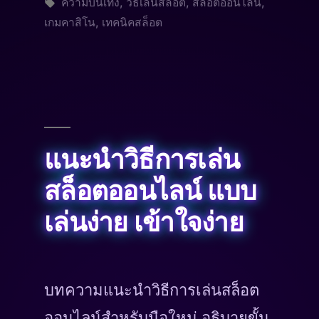
in
Tags:
ความบันเทิง
,
วิธีเล่นสล็อต
,
สล็อตออนไลน์
,
เกมคาสิโน
,
เทคนิคสล็อต
แนะนำวิธีการเล่น
สล็อตออนไลน์ แบบ
เล่นง่าย เข้าใจง่าย
บทความแนะนำวิธีการเล่นสล็อต
ออนไลน์สำหรับมือใหม่ อธิบายขั้น