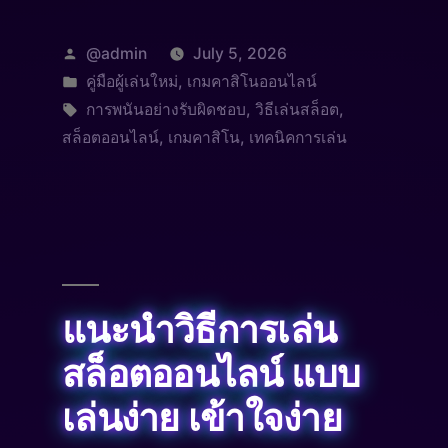
Posted
@admin
July 5, 2026
by
Posted
คู่มือผู้เล่นใหม่
,
เกมคาสิโนออนไลน์
in
Tags:
การพนันอย่างรับผิดชอบ
,
วิธีเล่นสล็อต
,
สล็อตออนไลน์
,
เกมคาสิโน
,
เทคนิคการเล่น
แนะนำวิธีการเล่น
สล็อตออนไลน์ แบบ
เล่นง่าย เข้าใจง่าย