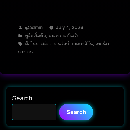
Posted
@admin
July 4, 2026
by
Posted
คู่มือเริ่มต้น
,
เกมความบันเทิง
in
Tags:
มือใหม่
,
สล็อตออนไลน์
,
เกมคาสิโน
,
เทคนิค
การเล่น
Search
Search