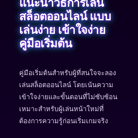
แนะนำวิธีการเล่น
สล็อตออนไลน์ แบบ
เล่นง่าย เข้าใจง่าย
คู่มือเริ่มต้น
คู่มือเริ่มต้นสำหรับผู้ที่สนใจจะลอง
เล่นสล็อตออนไลน์ โดยเน้นความ
เข้าใจง่ายและขั้นตอนที่ไม่ซับซ้อน
เหมาะสำหรับผู้เล่นหน้าใหม่ที่
ต้องการความรู้ก่อนเริ่มเกมจริง