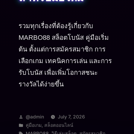
รวมทุกเรื่องที่ต้องรู้เกี่ยวกับ
MARBO88 สล็อตโบนัส คู่มือเริ่ม
ต้น ตั้งแต่การสมัครสมาชิก การ
เลือกเกม เทคนิคการเล่น และการ
รับโบนัส เพื่อเพิ่มโอกาสชนะ
รางวัลได้ง่ายขึ้น
Posted
@admin
July 7, 2026
by
Posted
คู่มือเกม
,
สล็อตออนไลน์
in
Tags:
MARBO88
,
วิธีเล่นสล็อต
,
สมัครสมาชิก
,