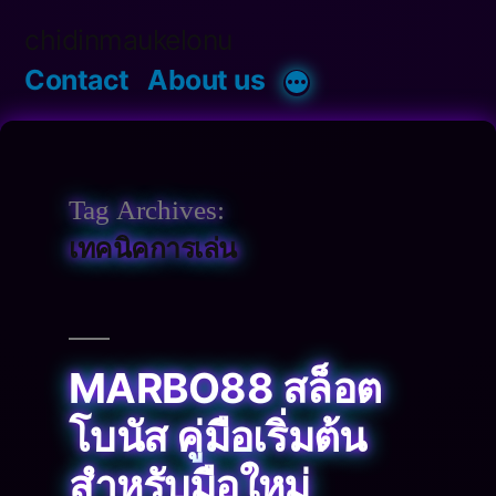
Skip
chidinmaukelonu
to
Contact
About us
content
Tag Archives:
เทคนิคการเล่น
MARBO88 สล็อต
โบนัส คู่มือเริ่มต้น
สำหรับมือใหม่