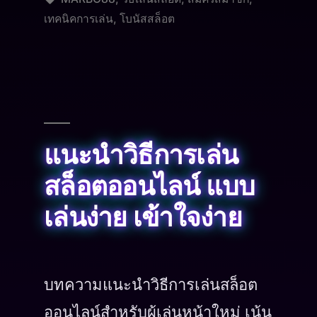
เทคนิคการเล่น
,
โบนัสสล็อต
แนะนำวิธีการเล่น
สล็อตออนไลน์ แบบ
เล่นง่าย เข้าใจง่าย
บทความแนะนำวิธีการเล่นสล็อต
ออนไลน์สำหรับผู้เล่นหน้าใหม่ เน้น