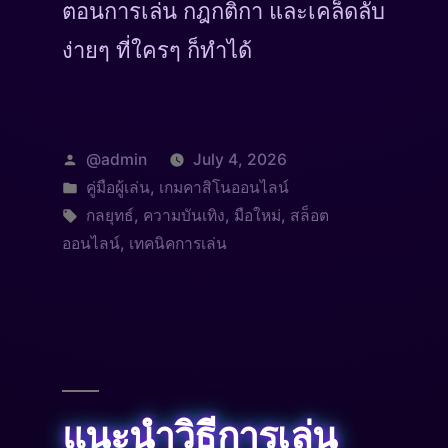
ตอนการเล่น กฎกติกา และเคล็ดลับ
ง่ายๆ ที่ใครๆ ก็ทำได้
Posted
@admin
July 4, 2026
by
Posted
คู่มือผู้เล่น
,
เกมคาสิโนออนไลน์
in
Tags:
กลยุทธ์
,
ความบันเทิง
,
มือใหม่
,
สล็อต
ออนไลน์
,
เทคนิคการเล่น
แนะนำวิธีการเล่น