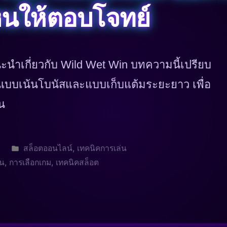
หนให้ตอบโจทย์
นำเกี่ยวกับ Wild Wet Win บทความนี้เปรียบ
งแบบเน้นโบนัสและแบบเก็บแต้มระยะยาว เพื่อ
้น
Posted
6
สล็อตออนไลน์
,
เทคนิคการเล่น
in
่น
,
การเลือกเกม
,
เทคนิคสล็อต