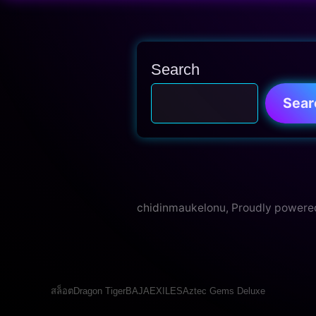
Search
Sear
chidinmaukelonu
,
Proudly powere
สล็อต
Dragon Tiger
BAJAEXILES
Aztec Gems Deluxe